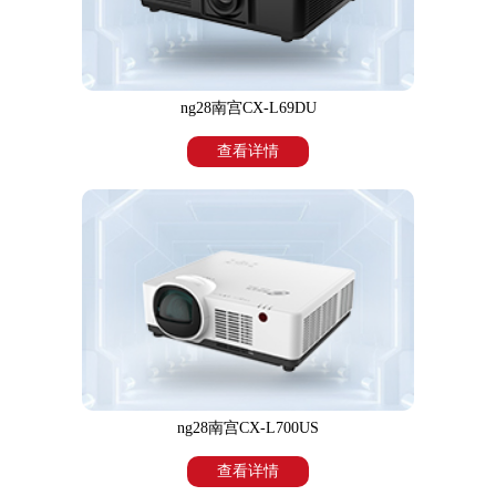
ng28南宫CX-L69DU
查看详情
ng28南宫CX-L700US
查看详情