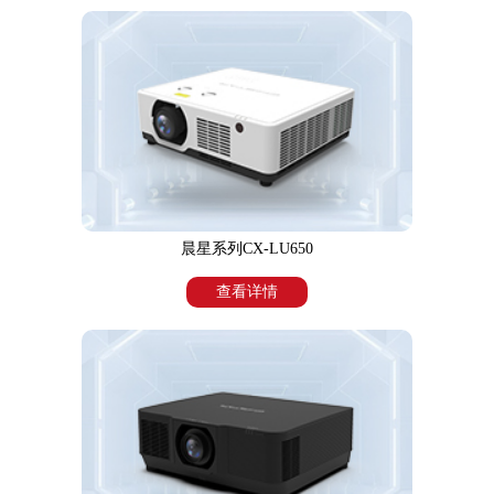
晨星系列CX-LU650
查看详情