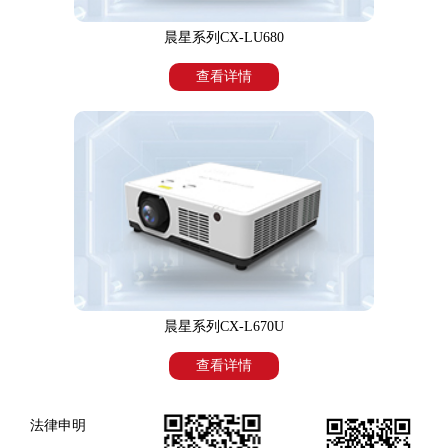
晨星系列CX-LU680
查看详情
晨星系列CX-L670U
查看详情
法律申明