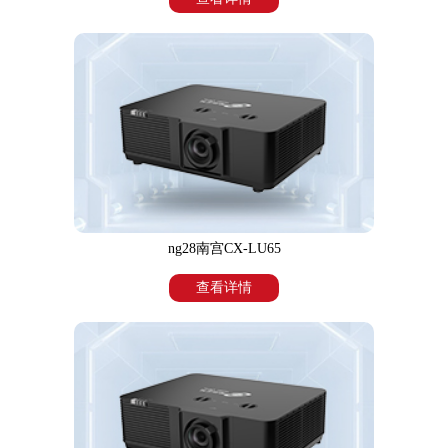
ng28南宫CX-LU65
查看详情