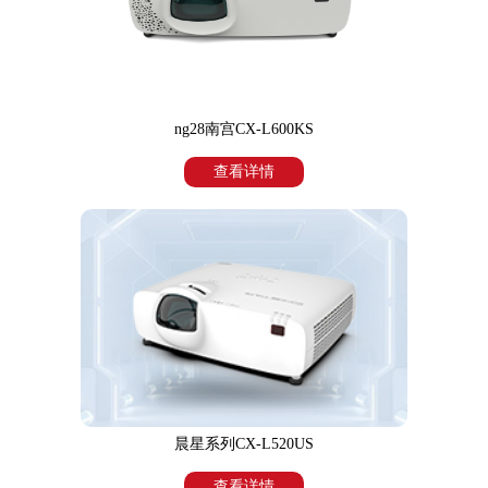
ng28南宫CX-L600KS
查看详情
晨星系列CX-L520US
查看详情