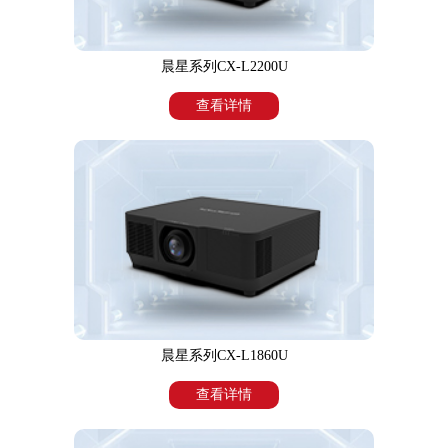
晨星系列CX-L2200U
查看详情
晨星系列CX-L1860U
查看详情