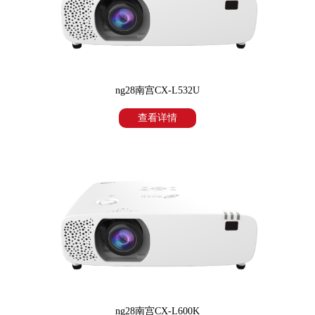
ng28南宫CX-L532U
查看详情
ng28南宫CX-L600K