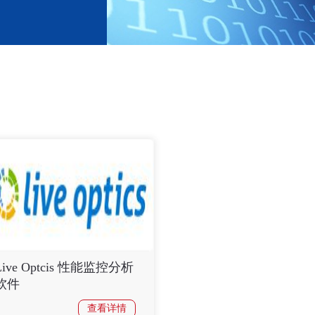
Live Optcis 性能监控分析
软件
查看详情