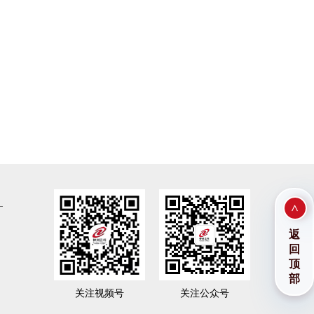
>
返
回
顶
部
关注视频号
关注公众号