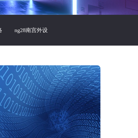
络
ng28南宫外设