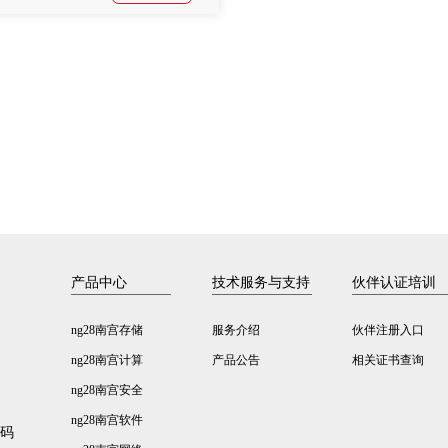
产品中心
技术服务与支持
伙伴认证培训
ng28南宫存储
服务介绍
伙伴注册入口
ng28南宫计算
产品公告
相关证书查询
ng28南宫安全
ng28南宫软件
数码