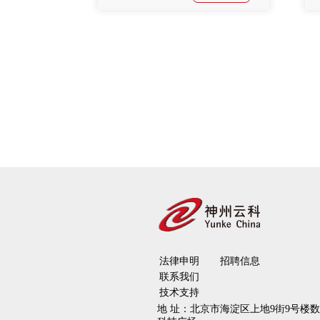
法律申明
招聘信息
联系我们
技术支持
地 址：
北京市海淀区上地9街9号楼