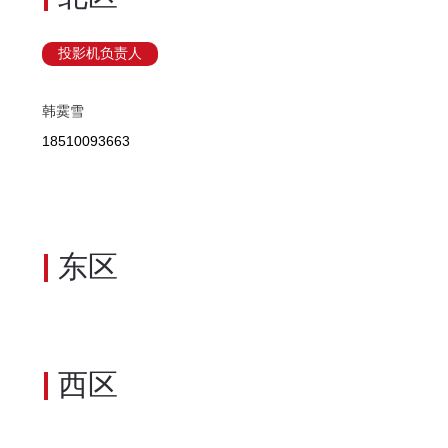
投影机负责人
韩霙雪
18510093663
东区
西区